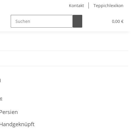
Kontakt
Teppichlexikon
0,00 €
m
he
Persien
Handgeknüpft